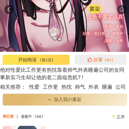
書架
上班不要太认真
作者：
未知
狀態：
周日更 |
連載中
讀者：
成年
开始阅读
好看
(第1话)
(87)
他对性爱比工作更有热忱靠着帅气外表睡遍公司的女同
事新实习生却让他的老二面临危机?!
相关推荐：
性爱
工作更
热忱
帅气
外表
睡遍
公司
女同事
新实习生
面临危机
+ 加入我の書架
周日更
| 連載中 (60)
正序