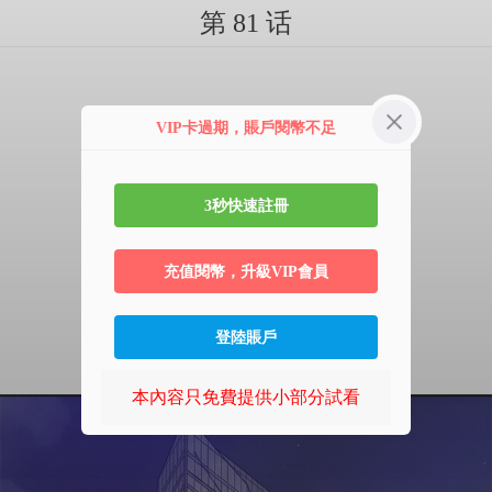
第 81 话
VIP卡過期，賬戶閱幣不足
3秒快速註冊
充值閱幣，升級VIP會員
登陸賬戶
本內容只免費提供小部分試看