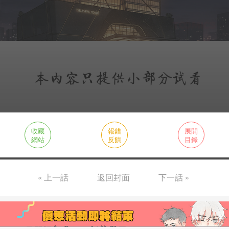
收藏
報錯
展開
網站
反饋
目錄
« 上一話
返回封面
下一話 »